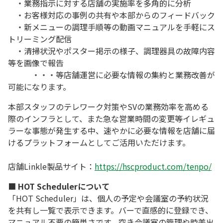
・業務指示に対する店舗の実施率を多角的に分析
・お客様対応の事例の共有や本部からのフィードバック
・新メニューの調理手順等の動画マニュアルを手軽にス
トリーミング配信
・清掃状況やポスター掲示の様子、調理器具の故障内容
等を画像で報告
・・・等店舗運営に必要な情報の集約と業務改善が
可能になります。
本部スタッフのテレワーク対策やSVの業務効率を高める
際のインフラとして、また急な営業時間の変更等イレギュ
ラーな事態が発生する中、速やかに必要な情報を店舗に届
けるプラットフォームとしてご活用いただけます。
店舗Linkle製品サイト：
https://hscproduct.com/tenpo/
■ HOT Schedulerについて
「HOT Scheduler」は、個人の予定や会議室の予約状況
を共有し一覧で表示できます。バーで直感的に登録でき、
マニュアル不要の簡単さです。空き会議室の管理や時差出