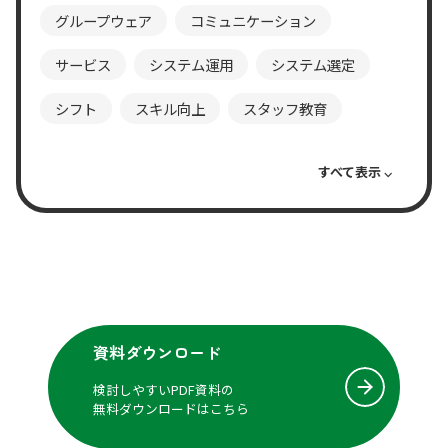
グループウェア
コミュニケーション
サービス
システム運用
システム選定
シフト
スキル向上
スタッフ教育
スーパー
タスク管理
チャットツール
テレワーク
ノウハウ共有
フランチャイズ
プロジェクト
ペーパーレス
マニュアル
メンテナンス情報
ライフスタイル
分析
資料ダウンロード
効率化
動画
売り場
実施管理
検討しやすいPDF資料の
専門小売
専門店
小売
展示会
無料ダウンロードはこちら