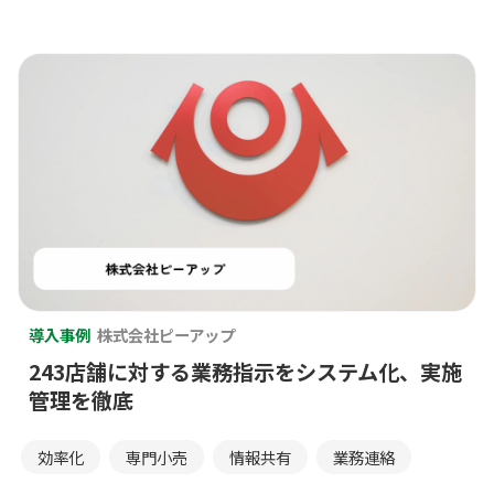
メンテナンス情報
ライフスタイル
分析
効率化
動画
売り場
実施管理
専門小売
専門店
小売
展示会
店舗オペレーション
情報共有
接客
業務連絡
生成AI
生産性
臨店
補助金
製品情報
部門別
量販店
飲食
導入事例
株式会社ピーアップ
243店舗に対する業務指示をシステム化、実施
管理を徹底
効率化
専門小売
情報共有
業務連絡